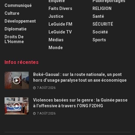
Enquête
Publireportages
Communiqué
Faits Divers
RELIGION
Culture
Justice
Santé
Développement
LeGuide FM
SÉCURITÉ
Diplomatie
LeGuide TV
Société
Droits De
Médias
Sports
L'Homme
Monde
Infos récentes
Boké-Gaoual : sur la route nationale, un pont
hors d’usage paralyse tout un axe économique
7 AOÛT 2026
Violences basées sur le genre : la Guinée passe
à l’offensive à travers l’ONG F2DHG
7 AOÛT 2026