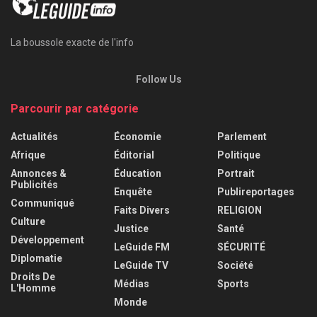
La boussole exacte de l'info
Follow Us
Parcourir par catégorie
Actualités
Économie
Parlement
Afrique
Éditorial
Politique
Annonces &
Éducation
Portrait
Publicités
Enquête
Publireportages
Communiqué
Faits Divers
RELIGION
Culture
Justice
Santé
Développement
LeGuide FM
SÉCURITÉ
Diplomatie
LeGuide TV
Société
Droits De
Médias
Sports
L'Homme
Monde