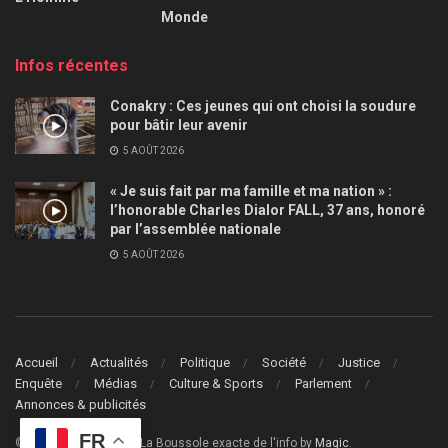
Monde
Infos récentes
Conakry : Ces jeunes qui ont choisi la soudure
pour bâtir leur avenir
5 AOÛT 2026
« Je suis fait par ma famille et ma nation » :
l’honorable Charles Dialor FALL, 37 ans, honoré
par l’assemblée nationale
5 AOÛT 2026
Accueil
Actualités
Politique
Société
Justice
Enquête
Médias
Culture & Sports
Parlement
Annonces & publicités
FR
© 2024
Le Guide Info
- La Boussole exacte de l'info by
Magic
.