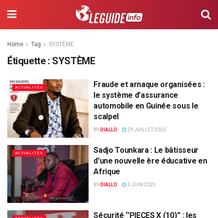
Home
Tag
SYSTÈME
Étiquette :
SYSTÈME
Fraude et arnaque organisées :
ACTUALITÉS
le système d’assurance
automobile en Guinée sous le
scalpel
BY
DIALLO
29 JUILLET 2026
Sadjo Tounkara : Le bâtisseur
ACTUALITÉS
d’une nouvelle ère éducative en
Afrique
BY
DIALLO
3 JUIN 2025
Sécurité ‘’PIECES X (10)’’ : les