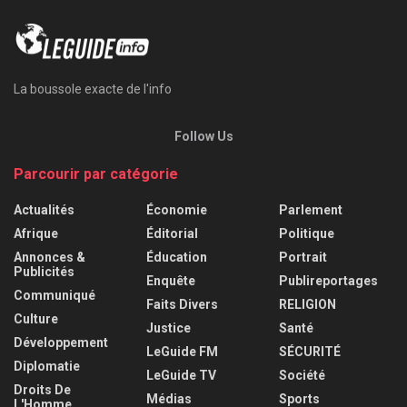
La boussole exacte de l'info
Follow Us
Parcourir par catégorie
Actualités
Économie
Parlement
Afrique
Éditorial
Politique
Annonces &
Éducation
Portrait
Publicités
Enquête
Publireportages
Communiqué
Faits Divers
RELIGION
Culture
Justice
Santé
Développement
LeGuide FM
SÉCURITÉ
Diplomatie
LeGuide TV
Société
Droits De
Médias
Sports
L'Homme