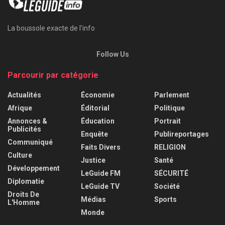
La boussole exacte de l'info
Follow Us
Parcourir par catégorie
Actualités
Économie
Parlement
Afrique
Éditorial
Politique
Annonces &
Éducation
Portrait
Publicités
Enquête
Publireportages
Communiqué
Faits Divers
RELIGION
Culture
Justice
Santé
Développement
LeGuide FM
SÉCURITÉ
Diplomatie
LeGuide TV
Société
Droits De
Médias
Sports
L'Homme
Monde