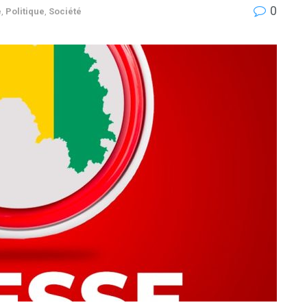
0
e
,
Politique
,
Société