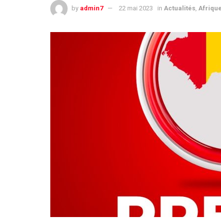
by
admin7
22 mai 2023
in
Actualités
,
Afriqu