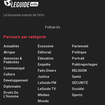
La boussole exacte de l'info
Follow Us
Parcourir par catégorie
Actualités
Économie
Parlement
Afrique
Éditorial
Politique
Annonces &
Éducation
Portrait
Publicités
Enquête
Publireportages
Communiqué
Faits Divers
RELIGION
Culture
Justice
Santé
Développement
LeGuide FM
SÉCURITÉ
Diplomatie
LeGuide TV
Société
Droits De
Médias
Sports
L'Homme
Monde