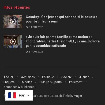
Infos récentes
Conakry : Ces jeunes qui ont choisi la soudure
pour bâtir leur avenir
5 AOÛT 2026
« Je suis fait par ma famille et ma nation » :
l’honorable Charles Dialor FALL, 37 ans, honoré
par l’assemblée nationale
5 AOÛT 2026
Accueil
Actualités
Politique
Société
Justice
Enquête
Médias
Culture & Sports
Parlement
Annonces & publicités
FR
© 2024
Le Guide Info
- La Boussole exacte de l'info by
Magic
.