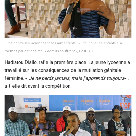
Lutte contre les violences faites aux enfants : « il faut que les enfants eux-
mêmes parlent des maux dont ils souffrent », F2DHG 10
Hadiatou Diallo, rafle la première place. La jeune lycéenne a
travaillé sur les conséquences de la mutilation génitale
féminine. «
Je ne perds jamais, mais j’apprends toujours
« ,
a-t-elle dit avant la compétition.