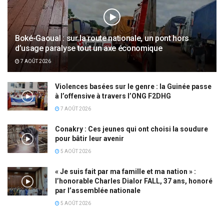
Boké-Gaoual : sur la route nationale, un pont hors
d’usage paralyse tout un axe économique
7 AOÛT 2026
Violences basées sur le genre : la Guinée passe
à l’offensive à travers l’ONG F2DHG
7 AOÛT 2026
Conakry : Ces jeunes qui ont choisi la soudure
pour bâtir leur avenir
5 AOÛT 2026
« Je suis fait par ma famille et ma nation » :
l’honorable Charles Dialor FALL, 37 ans, honoré
par l’assemblée nationale
5 AOÛT 2026