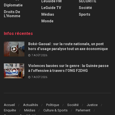
LeGuide FM
SÉCURITÉ
Diplomatie
LeGuide TV
Société
Droits De
Médias
Sports
L'Homme
Monde
Infos récentes
Boké-Gaoual : sur la route nationale, un pont
hors d’usage paralyse tout un axe économique
7 AOÛT 2026
Violences basées sur le genre : la Guinée passe
à l’offensive à travers l’ONG F2DHG
7 AOÛT 2026
Accueil
Actualités
Politique
Société
Justice
Enquête
Médias
Culture & Sports
Parlement