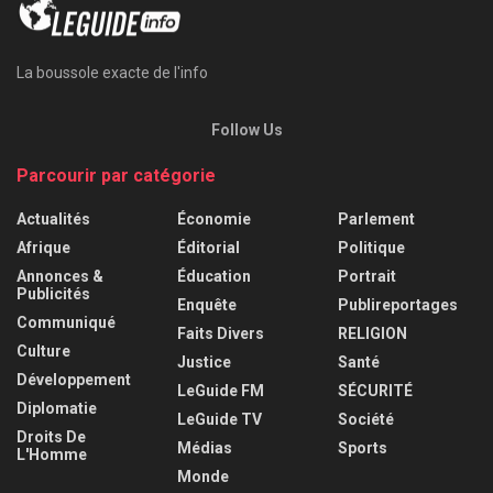
La boussole exacte de l'info
Follow Us
Parcourir par catégorie
Actualités
Économie
Parlement
Afrique
Éditorial
Politique
Annonces &
Éducation
Portrait
Publicités
Enquête
Publireportages
Communiqué
Faits Divers
RELIGION
Culture
Justice
Santé
Développement
LeGuide FM
SÉCURITÉ
Diplomatie
LeGuide TV
Société
Droits De
Médias
Sports
L'Homme
Monde