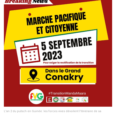
L'an 2 du putsch en Guinée: les forces vives dévoilent l'itinéraire de sa