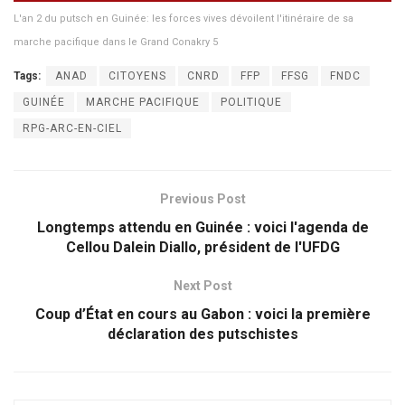
L'an 2 du putsch en Guinée: les forces vives dévoilent l'itinéraire de sa
marche pacifique dans le Grand Conakry 5
Tags:
ANAD
CITOYENS
CNRD
FFP
FFSG
FNDC
GUINÉE
MARCHE PACIFIQUE
POLITIQUE
RPG-ARC-EN-CIEL
Previous Post
Longtemps attendu en Guinée : voici l'agenda de
Cellou Dalein Diallo, président de l'UFDG
Next Post
Coup d’État en cours au Gabon : voici la première
déclaration des putschistes