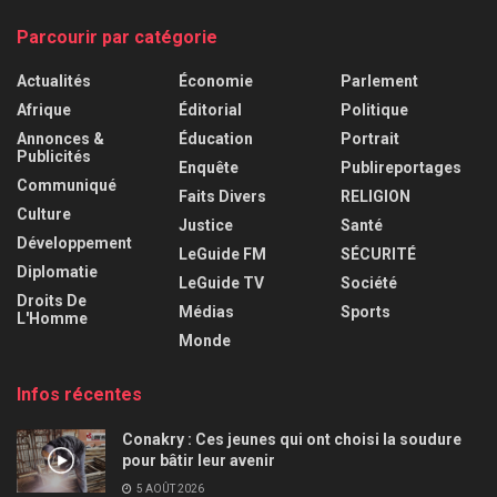
Parcourir par catégorie
Actualités
Économie
Parlement
Afrique
Éditorial
Politique
Annonces &
Éducation
Portrait
Publicités
Enquête
Publireportages
Communiqué
Faits Divers
RELIGION
Culture
Justice
Santé
Développement
LeGuide FM
SÉCURITÉ
Diplomatie
LeGuide TV
Société
Droits De
Médias
Sports
L'Homme
Monde
Infos récentes
Conakry : Ces jeunes qui ont choisi la soudure
pour bâtir leur avenir
5 AOÛT 2026