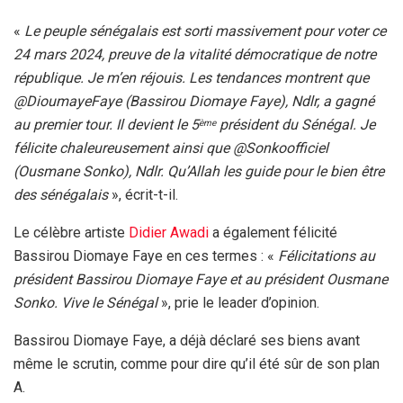
«
Le peuple sénégalais est sorti massivement pour voter ce
24 mars 2024, preuve de la vitalité démocratique de notre
république. Je m’en réjouis. Les tendances montrent que
@DioumayeFaye (Bassirou Diomaye Faye), Ndlr, a gagné
au premier tour. Il devient le 5
président du Sénégal. Je
ème
félicite chaleureusement ainsi que @Sonkoofficiel
(Ousmane Sonko), Ndlr. Qu’Allah les guide pour le bien être
des sénégalais
», écrit-t-il.
Le célèbre artiste
Didier Awadi
a également félicité
Bassirou Diomaye Faye en ces termes : «
Félicitations au
président Bassirou Diomaye Faye et au président Ousmane
Sonko. Vive le Sénégal
», prie le leader d’opinion.
Bassirou Diomaye Faye, a déjà déclaré ses biens avant
même le scrutin, comme pour dire qu’il été sûr de son plan
A.