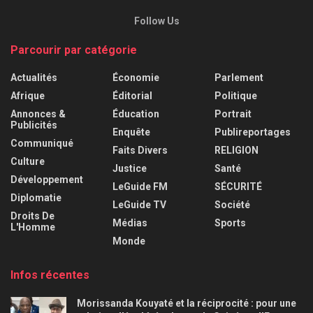
Follow Us
Parcourir par catégorie
Actualités
Économie
Parlement
Afrique
Éditorial
Politique
Annonces &
Éducation
Portrait
Publicités
Enquête
Publireportages
Communiqué
Faits Divers
RELIGION
Culture
Justice
Santé
Développement
LeGuide FM
SÉCURITÉ
Diplomatie
LeGuide TV
Société
Droits De
Médias
Sports
L'Homme
Monde
Infos récentes
Morissanda Kouyaté et la réciprocité : pour une