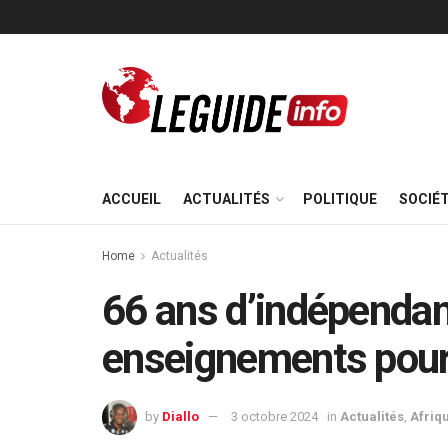
ACCUEIL
ACTUALITÉS
POLITIQUE
SOCIÉ
Home
Actualités
66 ans d’indépendan
enseignements pour
by
Diallo
3 octobre 2024
in
Actualités
,
Afriq