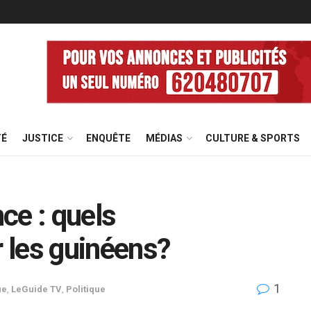
TÉ
JUSTICE
ENQUÊTE
MÉDIAS
CULTURE & SPORTS
ce : quels
 les guinéens?
1
ue
,
LeGuide TV
,
Politique