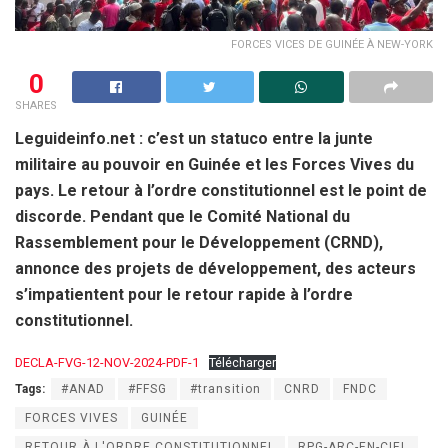
FORCES VICES DE GUINÉE À NEW-YORK
0
SHARES
Leguideinfo.net : c’est un statuco entre la junte
militaire au pouvoir en Guinée et les Forces Vives du
pays. Le retour à l’ordre constitutionnel est le point de
discorde. Pendant que le Comité National du
Rassemblement pour le Développement (CRND),
annonce des projets de développement, des acteurs
s’impatientent pour le retour rapide à l’ordre
constitutionnel.
DECLA-FVG-12-NOV-2024-PDF-1
Télécharger
Tags:
#ANAD
#FFSG
#transition
CNRD
FNDC
FORCES VIVES
GUINÉE
RETOUR À L'ORDRE CONSTITUTIONNEL
RPG-ARC-EN-CIEL