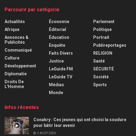
Parcourir par catégorie
Actualités
Économie
Parlement
Afrique
Éditorial
Politique
Annonces &
Éducation
Portrait
Publicités
Enquête
Publireportages
Communiqué
Faits Divers
RELIGION
Culture
Justice
Santé
Développement
LeGuide FM
SÉCURITÉ
Diplomatie
LeGuide TV
Société
Droits De
Médias
Sports
L'Homme
Monde
Infos récentes
Conakry : Ces jeunes qui ont choisi la soudure
pour bâtir leur avenir
5 AOÛT 2026