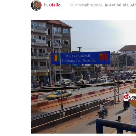
by
Diallo
20 novembre 2024
in
Actualités
,
Af