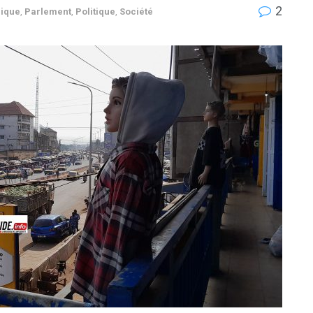
2
rique
,
Parlement
,
Politique
,
Société