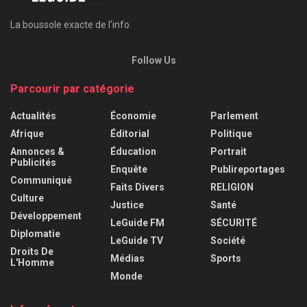
La boussole exacte de l'info
Follow Us
Parcourir par catégorie
Actualités
Économie
Parlement
Afrique
Éditorial
Politique
Annonces &
Éducation
Portrait
Publicités
Enquête
Publireportages
Communiqué
Faits Divers
RELIGION
Culture
Justice
Santé
Développement
LeGuide FM
SÉCURITÉ
Diplomatie
LeGuide TV
Société
Droits De
Médias
Sports
L'Homme
Monde