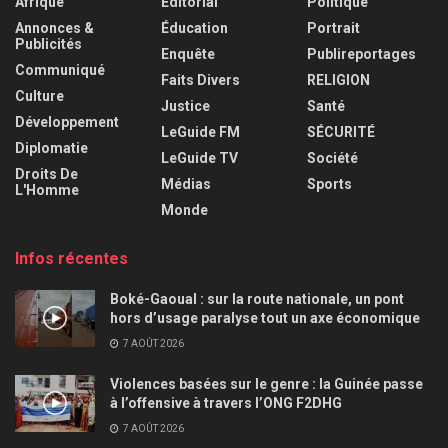
Afrique
Éditorial
Politique
Annonces &
Éducation
Portrait
Publicités
Enquête
Publireportages
Communiqué
Faits Divers
RELIGION
Culture
Justice
Santé
Développement
LeGuide FM
SÉCURITÉ
Diplomatie
LeGuide TV
Société
Droits De
Médias
Sports
L'Homme
Monde
Infos récentes
Boké-Gaoual : sur la route nationale, un pont
hors d’usage paralyse tout un axe économique
7 AOÛT 2026
Violences basées sur le genre : la Guinée passe
à l’offensive à travers l’ONG F2DHG
7 AOÛT 2026