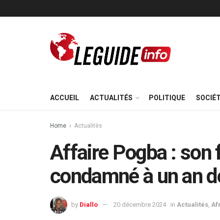
ACCUEIL
ACTUALITÉS
POLITIQUE
SOCIÉ
Home
Actualités
Affaire Pogba : son 
condamné à un an d
by
Diallo
20 décembre 2024
in
Actualités
,
Af