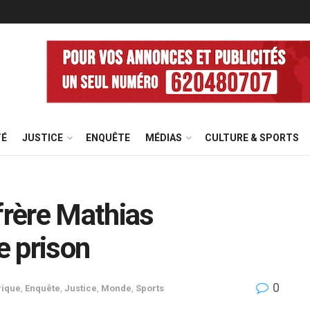
TÉ
JUSTICE
ENQUÊTE
MÉDIAS
CULTURE & SPORTS
frère Mathias
e prison
0
rique
,
Enquête
,
Justice
,
Monde
,
Sports