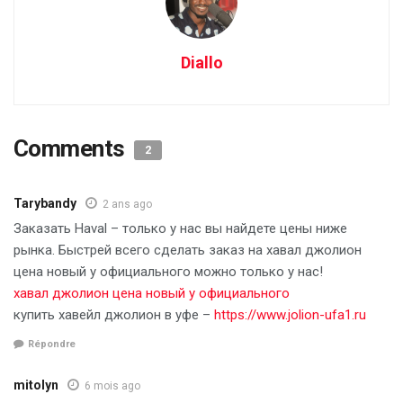
Diallo
Comments
2
Tarybandy
2 ans ago
Заказать Haval – только у нас вы найдете цены ниже
рынка. Быстрей всего сделать заказ на хавал джолион
цена новый у официального можно только у нас!
хавал джолион цена новый у официального
купить хавейл джолион в уфе –
https://www.jolion-ufa1.ru
Répondre
mitolyn
6 mois ago