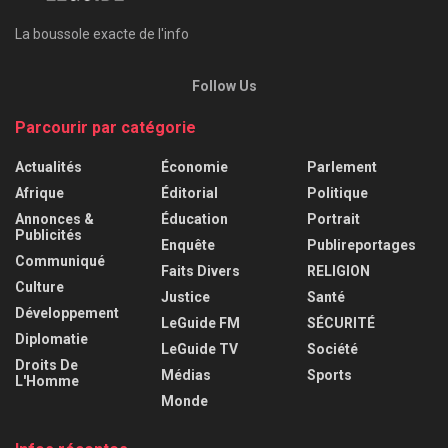
La boussole exacte de l'info
Follow Us
Parcourir par catégorie
Actualités
Économie
Parlement
Afrique
Éditorial
Politique
Annonces &
Éducation
Portrait
Publicités
Enquête
Publireportages
Communiqué
Faits Divers
RELIGION
Culture
Justice
Santé
Développement
LeGuide FM
SÉCURITÉ
Diplomatie
LeGuide TV
Société
Droits De
Médias
Sports
L'Homme
Monde