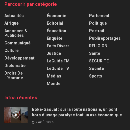
Parcourir par catégorie
Actualités
Économie
Parlement
Afrique
Éditorial
Politique
Annonces &
Éducation
Portrait
Publicités
Enquête
Publireportages
Communiqué
Faits Divers
RELIGION
Culture
Justice
Santé
Développement
LeGuide FM
SÉCURITÉ
Diplomatie
LeGuide TV
Société
Droits De
Médias
Sports
L'Homme
Monde
Infos récentes
Boké-Gaoual : sur la route nationale, un pont
hors d’usage paralyse tout un axe économique
7 AOÛT 2026