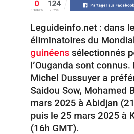
0
124
Partager sur Faceboo
SHARES
VIEWS
Leguideinfo.net : dans l
éliminatoires du Mondia
guinéens
sélectionnés po
l’Ouganda sont connus. 
Michel Dussuyer a préfé
Saidou Sow, Mohamed Ba
mars 2025 à Abidjan (21
puis le 25 mars 2025 à 
(16h GMT).