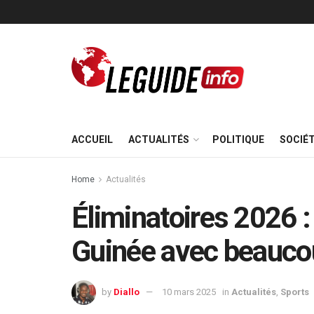
ACCUEIL
ACTUALITÉS
POLITIQUE
SOCIÉ
Home
Actualités
Éliminatoires 2026 : v
Guinée avec beauco
by
Diallo
10 mars 2025
in
Actualités
,
Sports