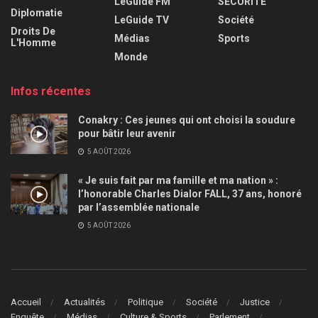
LeGuide FM
SÉCURITÉ
Diplomatie
LeGuide TV
Société
Droits De
Médias
Sports
L'Homme
Monde
Infos récentes
Conakry : Ces jeunes qui ont choisi la soudure
pour bâtir leur avenir
5 AOÛT 2026
« Je suis fait par ma famille et ma nation » :
l’honorable Charles Dialor FALL, 37 ans, honoré
par l’assemblée nationale
5 AOÛT 2026
Accueil
Actualités
Politique
Société
Justice
Enquête
Médias
Culture & Sports
Parlement