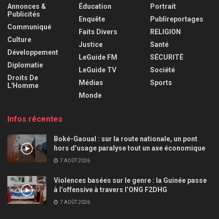
Annonces &
Éducation
Portrait
Publicités
Enquête
Publireportages
Communiqué
Faits Divers
RELIGION
Culture
Justice
Santé
Développement
LeGuide FM
SÉCURITÉ
Diplomatie
LeGuide TV
Société
Droits De
Médias
Sports
L'Homme
Monde
Infos récentes
Boké-Gaoual : sur la route nationale, un pont
hors d’usage paralyse tout un axe économique
7 AOÛT 2026
Violences basées sur le genre : la Guinée passe
à l’offensive à travers l’ONG F2DHG
7 AOÛT 2026