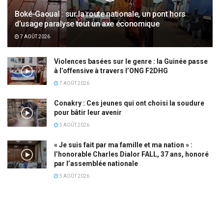
Boké-Gaoual : sur la route nationale, un pont hors
d’usage paralyse tout un axe économique
7 AOÛT 2026
Violences basées sur le genre : la Guinée passe
à l’offensive à travers l’ONG F2DHG
7 AOÛT 2026
Conakry : Ces jeunes qui ont choisi la soudure
pour bâtir leur avenir
5 AOÛT 2026
« Je suis fait par ma famille et ma nation » :
l’honorable Charles Dialor FALL, 37 ans, honoré
par l’assemblée nationale
5 AOÛT 2026