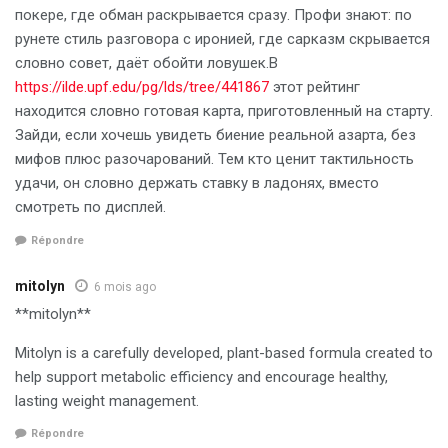
покере, где обман раскрывается сразу. Профи знают: по
рунете стиль разговора с иронией, где сарказм скрывается
словно совет, даёт обойти ловушек.В
https://ilde.upf.edu/pg/lds/tree/441867
этот рейтинг
находится словно готовая карта, приготовленный на старту.
Зайди, если хочешь увидеть биение реальной азарта, без
мифов плюс разочарований. Тем кто ценит тактильность
удачи, он словно держать ставку в ладонях, вместо
смотреть по дисплей.
Répondre
mitolyn
6 mois ago
**mitolyn**
Mitolyn is a carefully developed, plant-based formula created to
help support metabolic efficiency and encourage healthy,
lasting weight management.
Répondre