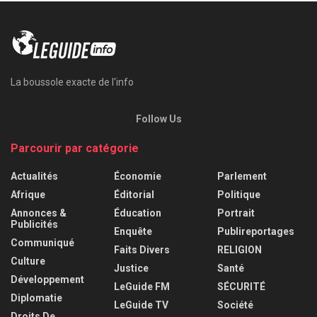
La boussole exacte de l'info
Follow Us
Parcourir par catégorie
Actualités
Économie
Parlement
Afrique
Éditorial
Politique
Annonces &
Éducation
Portrait
Publicités
Enquête
Publireportages
Communiqué
Faits Divers
RELIGION
Culture
Justice
Santé
Développement
LeGuide FM
SÉCURITÉ
Diplomatie
LeGuide TV
Société
Droits De