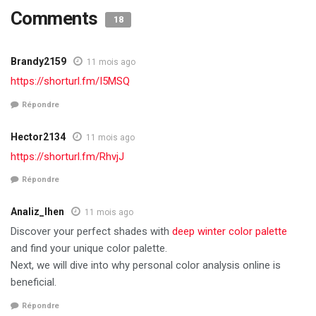
Comments
18
Brandy2159
11 mois ago
https://shorturl.fm/I5MSQ
Répondre
Hector2134
11 mois ago
https://shorturl.fm/RhvjJ
Répondre
Analiz_lhen
11 mois ago
Discover your perfect shades with
deep winter color palette
and find your unique color palette.
Next, we will dive into why personal color analysis online is
beneficial.
Répondre