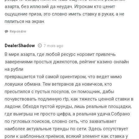
азарта, без иллюзий да неудач. Игрокам кто ценит
ощущение приза, это словно иметь ставку в руках, а не
пялиться на экран.
Répondre
DealerShadow
7 mois ago
В мире азарта, где любой ресурс норовит привлечь
заверениями простых джекпотов, рейтинг казино онлайн
на рубли
превращается той самой ориентиром, что ведет мимо
ловушки обмана. Тем ветеранов да новичков, кто
пресытился с пустых посулов, он помощник, дабы
почувствовать подлинную rtp, как тяжесть ценной ставки в
ладони. Обходя пустой ерунды, лишь реальные площадки,
где выигрыш не просто цифра, а реальная удача.Собрано
по гугловых поисков, словно сеть, что захватывает
наиболее актуальные тренды по сети. Здесь отсутствует
роли к шаблонных приёмов, всякий элемент как ставка у