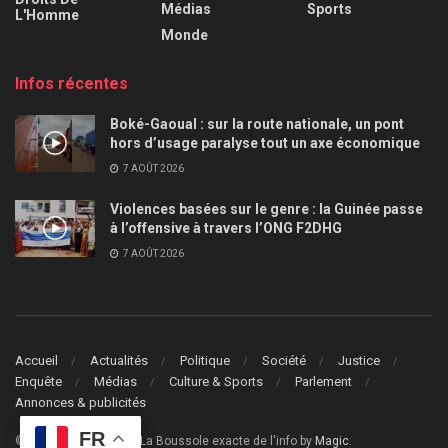
Médias
Sports
L'Homme
Monde
Infos récentes
Boké-Gaoual : sur la route nationale, un pont
hors d’usage paralyse tout un axe économique
7 AOÛT 2026
Violences basées sur le genre : la Guinée passe
à l’offensive à travers l’ONG F2DHG
7 AOÛT 2026
Accueil
Actualités
Politique
Société
Justice
Enquête
Médias
Culture & Sports
Parlement
Annonces & publicités
FR
© 2024
Le Guide Info
- La Boussole exacte de l'info by
Magic
.