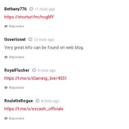
Bethany776
11 mois ago
https://shorturl.fm/hogMY
Répondre
tlovertonet
10 mois ago
Very great info can be found on web blog.
Répondre
RoyalFlusher
9 mois ago
https://t.me/s/iGaming_live/4551
Répondre
RouletteRogue
8 mois ago
https://t.me/s/ezcash_officials
Répondre