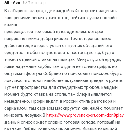
AllInAce
7 mois ago
В лабиринте азарта, где каждый сайт норовит зацепить
заверениями легких джекпотов, рейтинг лучших онлайн
казино
превращается той самой путеводителем, которая
направляет мимо дебри рисков. Тем ветеранов плюс
дебютантов, которые устал от пустых обещаний, это
средство, чтобы почувствовать настоящую rtp, будто
тяжесть ценной ставки на пальцах. Минус пустой ерунды,
лишь надёжные клубы, там отдача не только цифра, но
ощутимая фортуна.Собрано по поисковых поисков, будто
ловушка, что ловит наиболее актуальные тренды в рунете.
Тут нет пространства для стандартных трюков, каждый
момент будто ставка на столе, там блеф выявляется
немедленно. Профи видят: в России стиль разговора и
сарказмом, там сарказм маскируется как намёк, помогает
миновать ловушек.В
https://www.provenexpert.com/don8play
данный список ждёт словно готовая колода, готовый на
раздаче. Зайди, коли хочешь ощутить биение реальной