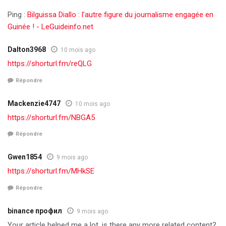
Ping :
Bilguissa Diallo : l’autre figure du journalisme engagée en
Guinée ! - LeGuideinfo.net
Dalton3968
10 mois ago
https://shorturl.fm/reQLG
Répondre
Mackenzie4747
10 mois ago
https://shorturl.fm/NBGA5
Répondre
Gwen1854
9 mois ago
https://shorturl.fm/MHkSE
Répondre
binance профил
9 mois ago
Your article helped me a lot, is there any more related content?