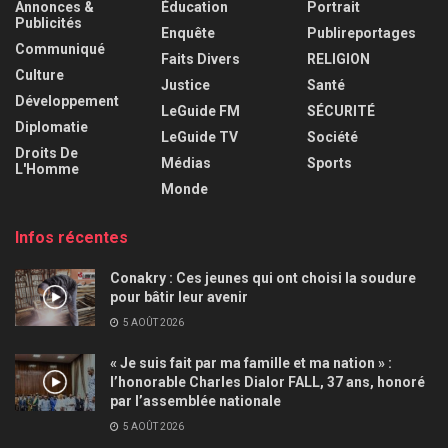
Annonces &
Éducation
Portrait
Publicités
Enquête
Publireportages
Communiqué
Faits Divers
RELIGION
Culture
Justice
Santé
Développement
LeGuide FM
SÉCURITÉ
Diplomatie
LeGuide TV
Société
Droits De
Médias
Sports
L'Homme
Monde
Infos récentes
Conakry : Ces jeunes qui ont choisi la soudure
pour bâtir leur avenir
5 AOÛT 2026
« Je suis fait par ma famille et ma nation » :
l’honorable Charles Dialor FALL, 37 ans, honoré
par l’assemblée nationale
5 AOÛT 2026