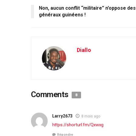
Non, aucun conflit “militaire” n'oppose des
généraux guinéens !
Diallo
Comments
8
Larry2673
8 mois ago
https://shorturl.fm/Qxwxg
Répondre