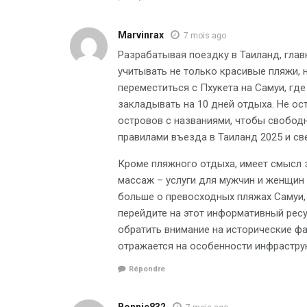
Marvinrax
7 mois ago
Разрабатывая поездку в Таиланд, глав
учитывать не только красивые пляжи, н
переместиться с Пхукета на Самуи, гд
закладывать на 10 дней отдыха. Не ос
островов с названиями, чтобы свободн
правилами въезда в Таиланд 2025 и св
Кроме пляжного отдыха, имеет смысл з
массаж – услуги для мужчин и женщин р
больше о превосходных пляжах Самуи, 
перейдите на этот информативный рес
обратить внимание на исторические фак
отражается на особенности инфрастру
Répondre
Bonnie832