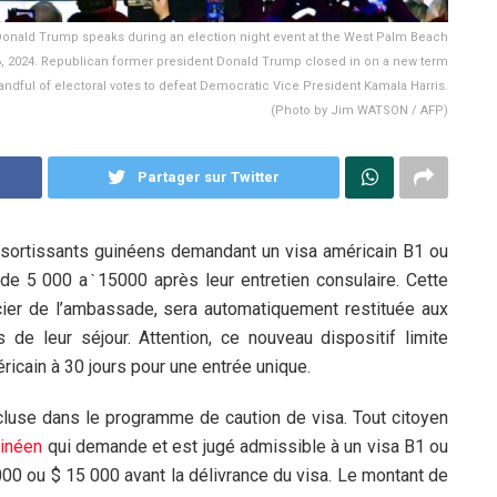
Donald Trump speaks during an election night event at the West Palm Beach
, 2024. Republican former president Donald Trump closed in on a new term
andful of electoral votes to defeat Democratic Vice President Kamala Harris.
(Photo by Jim WATSON / AFP)
Partager sur Twitter
essortissants guinéens demandant un visa américain B1 ou
de 5 000 aˋ15000 après leur entretien consulaire. Cette
icier de l’ambassade, sera automatiquement restituée aux
de leur séjour. Attention, ce nouveau dispositif limite
icain à 30 jours pour une entrée unique.
ncluse dans le programme de caution de visa. Tout citoyen
inéen
qui demande et est jugé admissible à un visa B1 ou
00 ou $ 15 000 avant la délivrance du visa. Le montant de