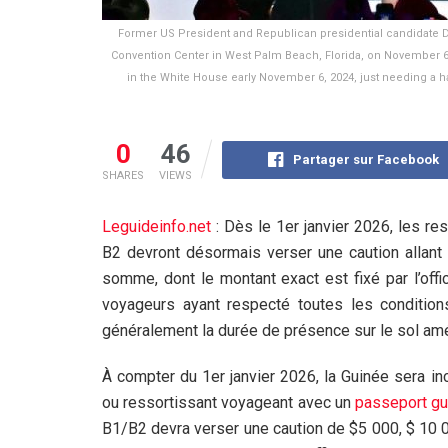
Former US President and Republican presidential candidate 
Convention Center in West Palm Beach, Florida, on November 6
in the White House early November 6, 2024, just needing a h
0
46
Partager sur Facebook
SHARES
VIEWS
Leguideinfo.net
: Dès le 1er janvier 2026, les r
B2 devront désormais verser une caution allant 
somme, dont le montant exact est fixé par l’off
voyageurs ayant respecté toutes les conditions 
généralement la durée de présence sur le sol amér
À compter du 1er janvier 2026, la Guinée sera i
ou ressortissant voyageant avec un
passeport gu
B1/B2 devra verser une caution de $5 000, $ 10 0