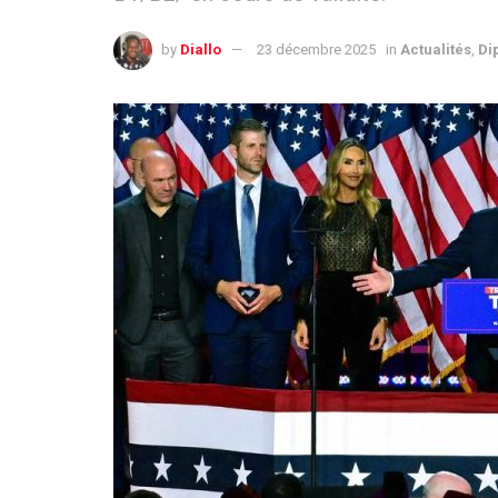
by
Diallo
23 décembre 2025
in
Actualités
,
Di