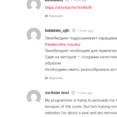
7 mois ago
https://shorturl.fm/VsWoW
Répondre
linkbildin_ojEr
7 mois ago
Линкбилдинг подразумевает наращиван
Разместить ссылку:
Линкбилдинг необходим для привлечен
Один из методов — создание качестве
образом.
Необходимо иметь разнообразные исто
Répondre
zoritoler imol
7 mois ago
My programmer is trying to persuade me to
because of the costs. But he’s tryiong no
websites for about a year and am nervous 