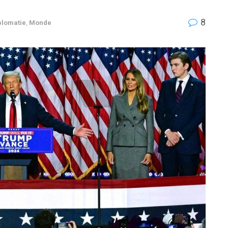
8
plomatie
,
Monde