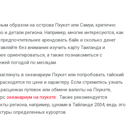
ным образом на острова Пхукет или Самуи, критично
о и детали региона. Например, многие интересуются, как
е предпочтительнее арендовать байк и сколько денег
тавляйте без внимания изучить карту Таиланда и
ее ориентироваться, а также познакомиться с
ежей погодой по месяцам.
аглянуть в океанариум Пхукет или попробовать тайский
асходятся по цене и характеру. Если стремитесь узнать
расценках путевок или обмене валюты на Пхукете,
урс
океанариум на пхукете
. Также рекомендуется
ты региона, например, цунами в Тайланде 2004, ведь это
ктуры определенных курортов.