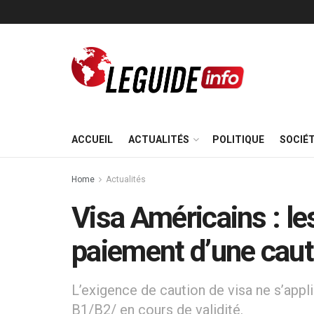
ACCUEIL
ACTUALITÉS
POLITIQUE
SOCIÉ
Home
Actualités
Visa Américains : l
paiement d’une caut
L’exigence de caution de visa ne s’appl
B1/B2/ en cours de validité.