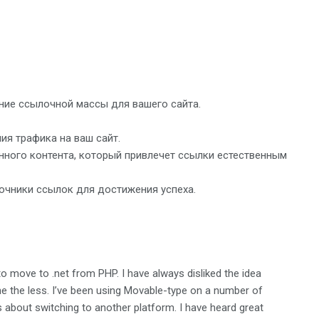
ие ссылочной массы для вашего сайта.
ия трафика на ваш сайт.
нного контента, который привлечет ссылки естественным
чники ссылок для достижения успеха.
 move to .net from PHP. I have always disliked the idea
ne the less. I’ve been using Movable-type on a number of
about switching to another platform. I have heard great