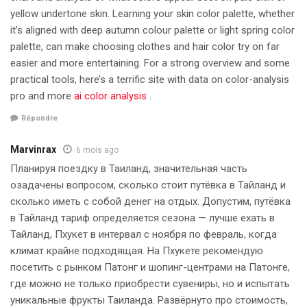
yellow undertone skin. Learning your skin color palette, whether
it’s aligned with deep autumn colour palette or light spring color
palette, can make choosing clothes and hair color try on far
easier and more entertaining. For a strong overview and some
practical tools, here’s a terrific site with data on color-analysis
pro and more
ai color analysis
.
Répondre
Marvinrax
6 mois ago
Планируя поездку в Таиланд, значительная часть
озадачены вопросом, сколько стоит путёвка в Тайланд и
сколько иметь с собой денег на отдых. Допустим, путёвка
в Тайланд тариф определяется сезона — лучше ехать в
Тайланд, Пхукет в интервал с ноября по февраль, когда
климат крайне подходящая. На Пхукете рекомендую
посетить с рынком Патонг и шопинг-центрами на Патонге,
где можно не только приобрести сувениры, но и испытать
уникальные фрукты Таиланда. Развёрнуто про стоимость,