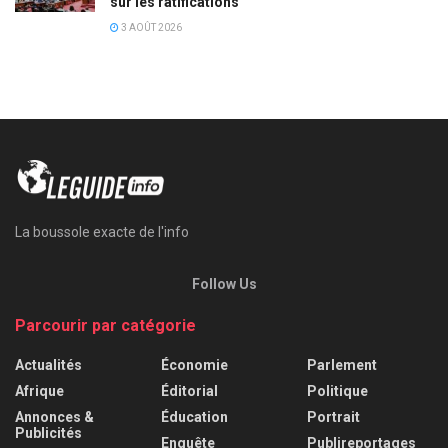
sur les ratifications
3 AOÛT 2026
La boussole exacte de l'info
Follow Us
Parcourir par catégorie
Actualités
Économie
Parlement
Afrique
Éditorial
Politique
Annonces &
Éducation
Portrait
Publicités
Enquête
Publireportages