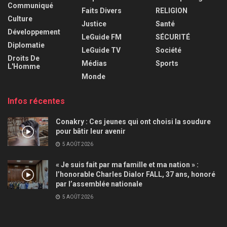
Communiqué
Faits Divers
RELIGION
Culture
Justice
Santé
Développement
LeGuide FM
SÉCURITÉ
Diplomatie
LeGuide TV
Société
Droits De
Médias
Sports
L'Homme
Monde
Infos récentes
Conakry : Ces jeunes qui ont choisi la soudure
pour bâtir leur avenir
5 AOÛT 2026
« Je suis fait par ma famille et ma nation » :
l’honorable Charles Dialor FALL, 37 ans, honoré
par l’assemblée nationale
5 AOÛT 2026