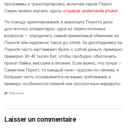
программы и транспортировку, включая паром Пхукет
Самуи, можно изучить здесь
отзывов: andamanda phuket
.
По поводу ориентирования, в аэропорту Пхукета дело
достаточно элементарно: одна из первостепенных
вопросов — определить самый приемлемый обменник на
Пхукете или надёжное такси до отеля. За десятидневку на
Пхукете часто настаивают брать с собой деньги, примерно
примерно 30-40 тысяч бат, чтобы свободно обеспечить
прокат байка, массажи и питание. Если важно, что лучше —
Самуи или Пхукет, то каждый пункт чудесен по-своему, и
большая часть основывается на ваших требований, к
примеру, особенности пляжей или прогулочные маршруты.
Répondre
Laisser un commentaire