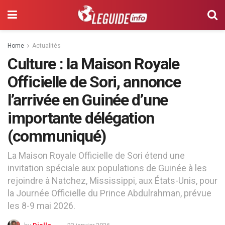
Home
Actualités
Culture : la Maison Royale
Officielle de Sori, annonce
l’arrivée en Guinée d’une
importante délégation
(communiqué)
La Maison Royale Officielle de Sori étend une
invitation spéciale aux populations de Guinée à les
rejoindre à Natchez, Mississippi, aux États-Unis, pour
la Journée Officielle du Prince Abdulrahman, prévue
les 8-9 mai 2026.