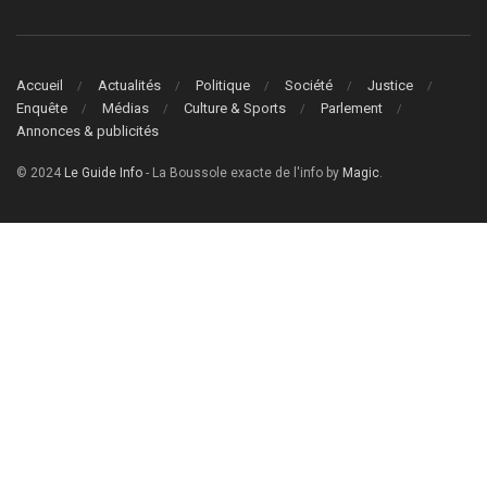
Accueil
Actualités
Politique
Société
Justice
Enquête
Médias
Culture & Sports
Parlement
Annonces & publicités
© 2024
Le Guide Info
- La Boussole exacte de l'info by
Magic
.