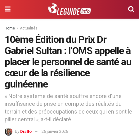
Home
Actualités
10ème Édition du Prix Dr
Gabriel Sultan : l’OMS appelle à
placer le personnel de santé au
cœur de la résilience
guinéenne
« Notre système de santé souffre encore d'une
insuffisance de prise en compte des réalités du
terrain et des préoccupations de ceux qui en sont le
pilier central », a-t-il déclaré.
by
Diallo
26 janvier 2026