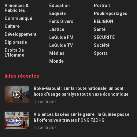
Annonces &
Éducation
Portrait
Publicités
Enquête
Publireportages
Communiqué
Faits Divers
RELIGION
Culture
Justice
Santé
Développement
LeGuide FM
SÉCURITÉ
Diplomatie
LeGuide TV
Société
Droits De
Médias
Sports
L'Homme
Monde
Infos récentes
Boké-Gaoual : sur la route nationale, un pont
hors d’usage paralyse tout un axe économique
7 AOÛT 2026
Violences basées sur le genre : la Guinée passe
à l’offensive à travers l’ONG F2DHG
7 AOÛT 2026