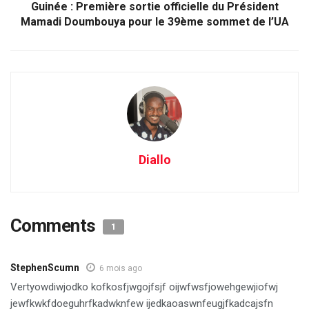
Guinée : Première sortie officielle du Président
Mamadi Doumbouya pour le 39ème sommet de l’UA
Diallo
Comments
1
StephenScumn
6 mois ago
Vertyowdiwjodko kofkosfjwgojfsjf oijwfwsfjowehgewjiofwj
jewfkwkfdoeguhrfkadwknfew ijedkaoaswnfeugjfkadcajsfn