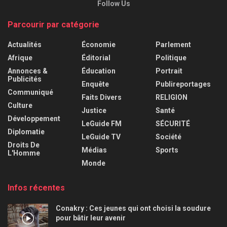
Follow Us
Parcourir par catégorie
Actualités
Économie
Parlement
Afrique
Éditorial
Politique
Annonces &
Éducation
Portrait
Publicités
Enquête
Publireportages
Communiqué
Faits Divers
RELIGION
Culture
Justice
Santé
Développement
LeGuide FM
SÉCURITÉ
Diplomatie
LeGuide TV
Société
Droits De
Médias
Sports
L'Homme
Monde
Infos récentes
Conakry : Ces jeunes qui ont choisi la soudure
pour bâtir leur avenir