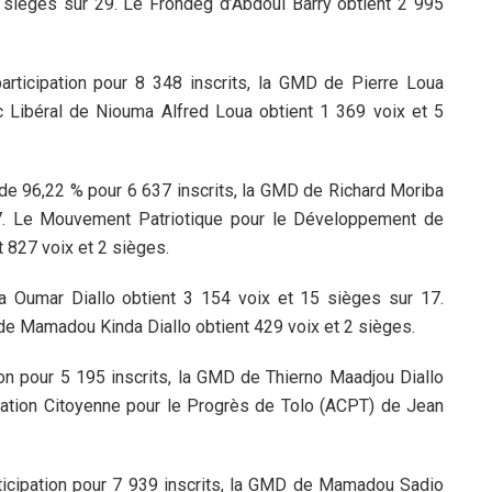
sièges sur 29. Le Frondeg d’Abdoul Barry obtient 2 995
rticipation pour 8 348 inscrits, la GMD de Pierre Loua
c Libéral de Niouma Alfred Loua obtient 1 369 voix et 5
de 96,22 % pour 6 637 inscrits, la GMD de Richard Moriba
7. Le Mouvement Patriotique pour le Développement de
827 voix et 2 sièges.
 Oumar Diallo obtient 3 154 voix et 15 sièges sur 17.
e Mamadou Kinda Diallo obtient 429 voix et 2 sièges.
n pour 5 195 inscrits, la GMD de Thierno Maadjou Diallo
iation Citoyenne pour le Progrès de Tolo (ACPT) de Jean
icipation pour 7 939 inscrits, la GMD de Mamadou Sadio