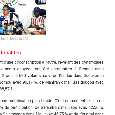
Touré, DG de la DGE
 localités
t d’une circonscription à l’autre, révélant des dynamiques
gouements citoyens ont été enregistrés à Bendou dans
2 % pour 6 620 votants, suivi de Kundou dans Guéckédou
 Yomou avec 90,17 %, de Manfran dans Kissidougou avec
88,87 %.
hé une mobilisation plus timide. C’est notamment le cas de
 % de participation, de Garambé dans Labé avec 42,56 %,
a Salambandé dans Mali avec 45,75 % et de Kounitel dans