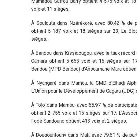
Mamadou Saïfou Barry obtient 4 575 voix et 18 
voix et 11 sièges.
À Soulouta dans Nzérékoré, avec 80,42 % de pa
obtient 5 187 voix et 18 sièges sur 23. Le Blo
sièges.
À Bendou dans Kissidougou, avec le taux record 
Camara obtient 5 663 voix et 15 sièges sur 1
Bendou (MPD Bendou) d’Ansoumane Mara obtient 
À Nyangaré dans Mamou, la GMD d’Elhadj Alpha
L’Union pour le Développement de Gagara (UDG) d
À Tolo dans Mamou, avec 65,97 % de participatio
obtient 2 755 voix et 15 sièges sur 17. L’Assoc
Fodé Sandouno obtient 413 voix et 2 sièges.
À Dougountouny dans Mali, avec 79,61 % de part