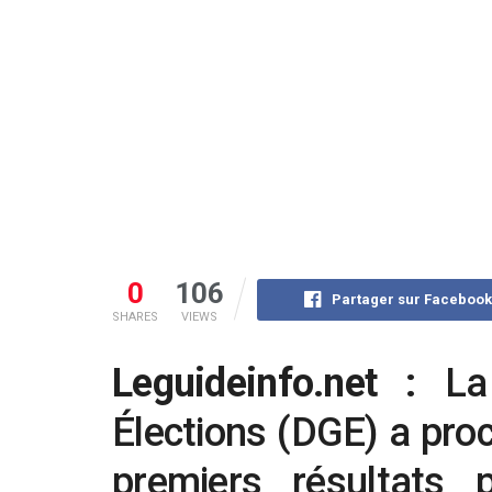
0
106
Partager sur Faceboo
SHARES
VIEWS
Leguideinfo.net :
La
Élections (DGE) a pro
premiers résultats p