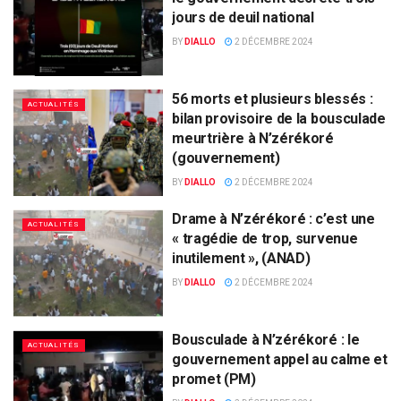
jours de deuil national
BY
DIALLO
2 DÉCEMBRE 2024
56 morts et plusieurs blessés :
ACTUALITÉS
bilan provisoire de la bousculade
meurtrière à N’zérékoré
(gouvernement)
BY
DIALLO
2 DÉCEMBRE 2024
Drame à N’zérékoré : c’est une
ACTUALITÉS
« tragédie de trop, survenue
inutilement », (ANAD)
BY
DIALLO
2 DÉCEMBRE 2024
Bousculade à N’zérékoré : le
ACTUALITÉS
gouvernement appel au calme et
promet (PM)