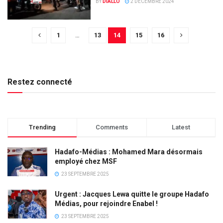
BY
DIALLO
2 DÉCEMBRE 2024
1
…
13
14
15
16
Restez connecté
Trending
Comments
Latest
Hadafo-Médias : Mohamed Mara désormais
employé chez MSF
23 SEPTEMBRE 2025
Urgent : Jacques Lewa quitte le groupe Hadafo
Médias, pour rejoindre Enabel !
23 SEPTEMBRE 2025