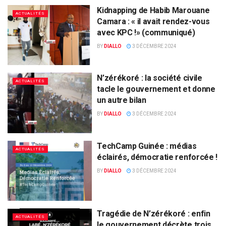
Kidnapping de Habib Marouane
ACTUALITÉS
Camara : « il avait rendez-vous
avec KPC !» (communiqué)
BY
DIALLO
3 DÉCEMBRE 2024
N’zérékoré : la société civile
ACTUALITÉS
tacle le gouvernement et donne
un autre bilan
BY
DIALLO
3 DÉCEMBRE 2024
TechCamp Guinée : médias
ACTUALITÉS
éclairés, démocratie renforcée !
BY
DIALLO
3 DÉCEMBRE 2024
Tragédie de N’zérékoré : enfin
ACTUALITÉS
le gouvernement décrète trois