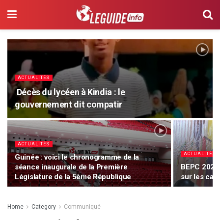
ACTUALITÉS
Décès du lycéen à Kindia : le
gouvernement dit compatir
ACTUALITÉS
ACTUALITÉS
Guinée : voici le chronogramme de la
séance inaugurale de la Première
BEPC 2026 :
Législature de la 5ème République
sur les ca
Home
Category
Communiqué