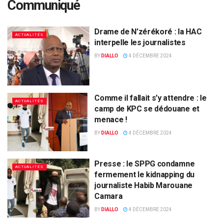
Communiqué
Drame de N’zérékoré : la HAC
ACTUALITÉS
interpelle les journalistes
BY
DIALLO
4 DÉCEMBRE 2024
Comme il fallait s’y attendre : le
ACTUALITÉS
camp de KPC se dédouane et
menace !
BY
DIALLO
4 DÉCEMBRE 2024
Presse : le SPPG condamne
ACTUALITÉS
fermement le kidnapping du
journaliste Habib Marouane
Camara
BY
DIALLO
4 DÉCEMBRE 2024