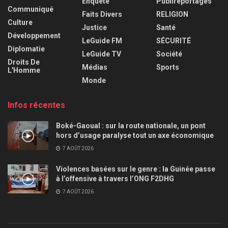
Enquête
Publireportages
Communiqué
Faits Divers
RELIGION
Culture
Justice
Santé
Développement
LeGuide FM
SÉCURITÉ
Diplomatie
LeGuide TV
Société
Droits De
Médias
Sports
L'Homme
Monde
Infos récentes
Boké-Gaoual : sur la route nationale, un pont
hors d’usage paralyse tout un axe économique
7 AOÛT 2026
Violences basées sur le genre : la Guinée passe
à l’offensive à travers l’ONG F2DHG
7 AOÛT 2026