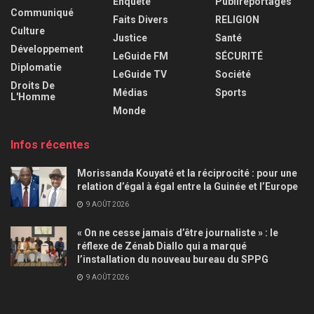
Enquête
Publireportages
Communiqué
Faits Divers
RELIGION
Culture
Justice
Santé
Développement
LeGuide FM
SÉCURITÉ
Diplomatie
LeGuide TV
Société
Droits De
Médias
Sports
L'Homme
Monde
Infos récentes
Morissanda Kouyaté et la réciprocité : pour une
relation d’égal à égal entre la Guinée et l’Europe
9 AOÛT 2026
« On ne cesse jamais d’être journaliste » : le
réflexe de Zénab Diallo qui a marqué
l’installation du nouveau bureau du SPPG
9 AOÛT 2026