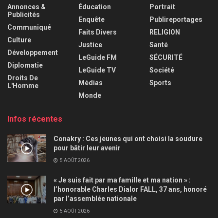
Annonces &
Éducation
Portrait
Publicités
Enquête
Publireportages
Communiqué
Faits Divers
RELIGION
Culture
Justice
Santé
Développement
LeGuide FM
SÉCURITÉ
Diplomatie
LeGuide TV
Société
Droits De
Médias
Sports
L'Homme
Monde
Infos récentes
Conakry : Ces jeunes qui ont choisi la soudure
pour bâtir leur avenir
5 AOÛT 2026
« Je suis fait par ma famille et ma nation » :
l’honorable Charles Dialor FALL, 37 ans, honoré
par l’assemblée nationale
5 AOÛT 2026