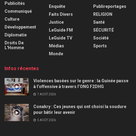
Publicités
Enquête
Publireportages
Communiqué
Faits Divers
RELIGION
Culture
Justice
Santé
Développement
LeGuide FM
SÉCURITÉ
Diplomatie
LeGuide TV
Société
Droits De
Médias
Sports
L'Homme
Monde
Infos récentes
Violences basées sur le genre : la Guinée passe
à l’offensive à travers l’ONG F2DHG
7 AOÛT 2026
Conakry : Ces jeunes qui ont choisi la soudure
pour bâtir leur avenir
5 AOÛT 2026