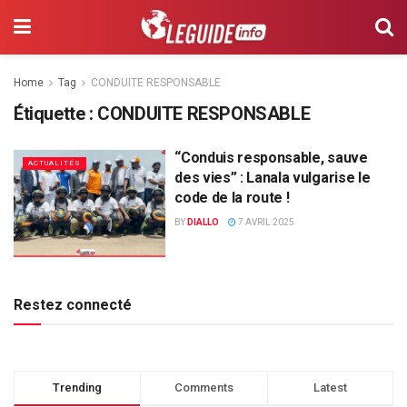
Home
Tag
CONDUITE RESPONSABLE
Étiquette :
CONDUITE RESPONSABLE
“Conduis responsable, sauve
ACTUALITÉS
des vies” : Lanala vulgarise le
code de la route !
BY
DIALLO
7 AVRIL 2025
Restez connecté
Trending
Comments
Latest