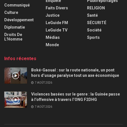
Enquête
Publireportages
Communiqué
Faits Divers
RELIGION
Culture
Justice
Santé
Développement
LeGuide FM
SÉCURITÉ
Diplomatie
LeGuide TV
Société
Droits De
Médias
Sports
L'Homme
Monde
Infos récentes
Boké-Gaoual : sur la route nationale, un pont
hors d’usage paralyse tout un axe économique
7 AOÛT 2026
Violences basées sur le genre : la Guinée passe
à l’offensive à travers l’ONG F2DHG
7 AOÛT 2026