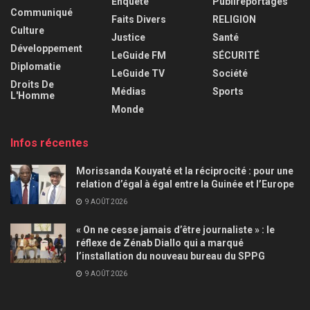
Enquête
Publireportages
Communiqué
Faits Divers
RELIGION
Culture
Justice
Santé
Développement
LeGuide FM
SÉCURITÉ
Diplomatie
LeGuide TV
Société
Droits De
Médias
Sports
L'Homme
Monde
Infos récentes
Morissanda Kouyaté et la réciprocité : pour une
relation d’égal à égal entre la Guinée et l’Europe
9 AOÛT 2026
« On ne cesse jamais d’être journaliste » : le
réflexe de Zénab Diallo qui a marqué
l’installation du nouveau bureau du SPPG
9 AOÛT 2026