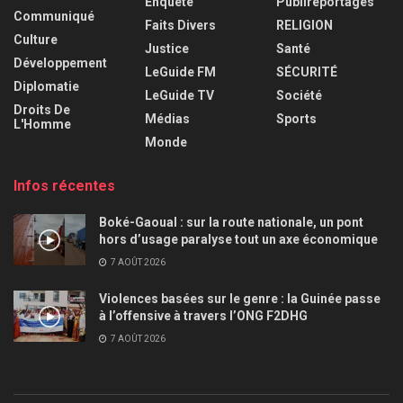
Enquête
Publireportages
Communiqué
Faits Divers
RELIGION
Culture
Justice
Santé
Développement
LeGuide FM
SÉCURITÉ
Diplomatie
LeGuide TV
Société
Droits De
Médias
Sports
L'Homme
Monde
Infos récentes
Boké-Gaoual : sur la route nationale, un pont
hors d’usage paralyse tout un axe économique
7 AOÛT 2026
Violences basées sur le genre : la Guinée passe
à l’offensive à travers l’ONG F2DHG
7 AOÛT 2026