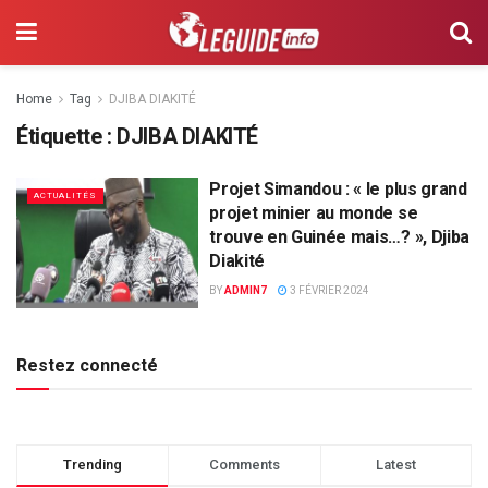
Home
Tag
DJIBA DIAKITÉ
Étiquette :
DJIBA DIAKITÉ
Projet Simandou : « le plus grand
ACTUALITÉS
projet minier au monde se
trouve en Guinée mais…? », Djiba
Diakité
BY
ADMIN7
3 FÉVRIER 2024
Restez connecté
Trending
Comments
Latest