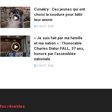
Conakry : Ces jeunes qui ont
choisi la soudure pour bâtir
leur avenir
5 AOÛT 2026
« Je suis fait par ma famille
et ma nation » : l’honorable
Charles Dialor FALL, 37 ans,
honoré par l’assemblée
nationale
5 AOÛT 2026
nfos récentes