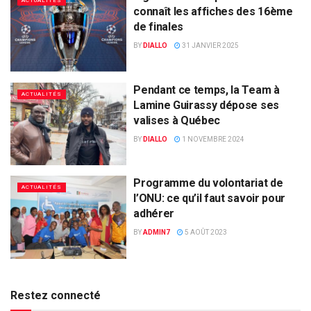
ACTUALITÉS
connaît les affiches des 16ème
de finales
BY
DIALLO
31 JANVIER 2025
Pendant ce temps, la Team à
ACTUALITÉS
Lamine Guirassy dépose ses
valises à Québec
BY
DIALLO
1 NOVEMBRE 2024
Programme du volontariat de
ACTUALITÉS
l’ONU: ce qu’il faut savoir pour
adhérer
BY
ADMIN7
5 AOÛT 2023
Restez connecté