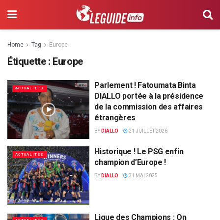
Home
Tag
Europe
Étiquette :
Europe
Parlement ! Fatoumata Binta
ACTUALITÉS
DIALLO portée à la présidence
de la commission des affaires
étrangères
BY
DIALLO
21 JUILLET 2026
Historique ! Le PSG enfin
ACTUALITÉS
champion d’Europe !
BY
DIALLO
31 MAI 2025
Ligue des Champions : On