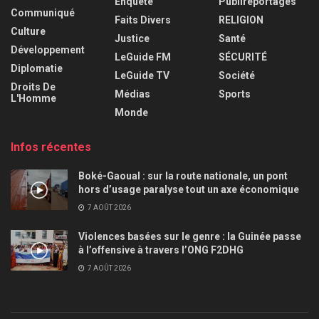
Enquête
Publireportages
Communiqué
Faits Divers
RELIGION
Culture
Justice
Santé
Développement
LeGuide FM
SÉCURITÉ
Diplomatie
LeGuide TV
Société
Droits De
Médias
Sports
L'Homme
Monde
Infos récentes
Boké-Gaoual : sur la route nationale, un pont
hors d’usage paralyse tout un axe économique
7 AOÛT 2026
Violences basées sur le genre : la Guinée passe
à l’offensive à travers l’ONG F2DHG
7 AOÛT 2026