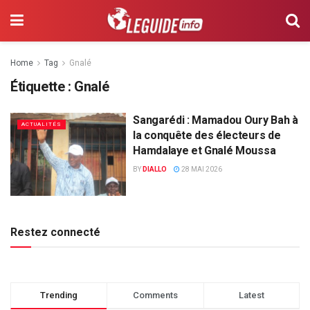
Home
Tag
Gnalé
Étiquette :
Gnalé
Sangarédi : Mamadou Oury Bah à
ACTUALITÉS
la conquête des électeurs de
Hamdalaye et Gnalé Moussa
BY
DIALLO
28 MAI 2026
Restez connecté
Trending
Comments
Latest