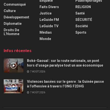
Enquête
Publireportages
Communiqué
Faits Divers
RELIGION
Culture
Justice
Santé
Développement
LeGuide FM
SÉCURITÉ
Diplomatie
LeGuide TV
Société
Droits De
Médias
Sports
L'Homme
Monde
Infos récentes
Boké-Gaoual : sur la route nationale, un pont
hors d’usage paralyse tout un axe économique
7 AOÛT 2026
Violences basées sur le genre : la Guinée passe
à l’offensive à travers l’ONG F2DHG
7 AOÛT 2026