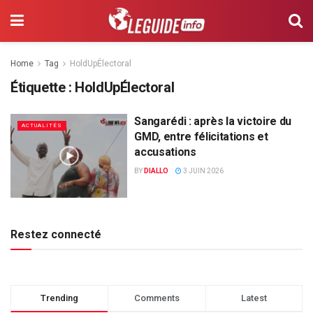
Home
Tag
HoldUpÉlectoral
Étiquette :
HoldUpÉlectoral
Sangarédi : après la victoire du
ACTUALITÉS
GMD, entre félicitations et
accusations
BY
DIALLO
3 JUIN 2026
Restez connecté
Trending
Comments
Latest