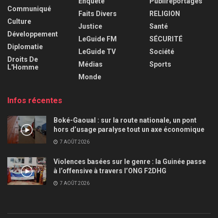
Enquête
Publireportages
Communiqué
Faits Divers
RELIGION
Culture
Justice
Santé
Développement
LeGuide FM
SÉCURITÉ
Diplomatie
LeGuide TV
Société
Droits De
Médias
Sports
L'Homme
Monde
Infos récentes
Boké-Gaoual : sur la route nationale, un pont
hors d’usage paralyse tout un axe économique
7 AOÛT 2026
Violences basées sur le genre : la Guinée passe
à l’offensive à travers l’ONG F2DHG
7 AOÛT 2026