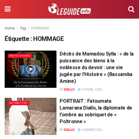
Home
Tag
HOMMAGE
Étiquette :
HOMMAGE
Décès de Mamadou Sylla : « de la
FAITS DIVERS
puissance des biens à la
noblesse du devoir : une vie
jugée par l’Histoire » (Bassamba
Amine)
BY
DIALLO
16 AVRIL 2026
PORTRAIT : Fatoumata
ACTUALITÉS
Lamarana Diallo, la diplomate de
l’ombre au sobriquet de «
Poltronne »
BY
DIALLO
10 MARS 2026