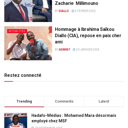
Zacharie Millimouno
BY
DIALLO
4 FÉVRIER 2025
Hommage à Ibrahima Saïkou
ACTUALITÉS
Diallo (CIA), repose en paix cher
ami
BY
ADMIN7
20 JANVIER 2024
Restez connecté
Trending
Comments
Latest
Hadafo-Médias : Mohamed Mara désormais
employé chez MSF