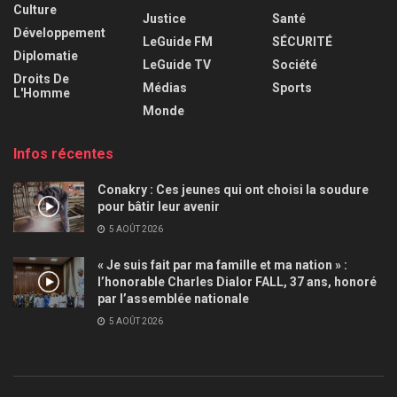
Culture
Justice
Santé
Développement
LeGuide FM
SÉCURITÉ
Diplomatie
LeGuide TV
Société
Droits De
Médias
Sports
L'Homme
Monde
Infos récentes
Conakry : Ces jeunes qui ont choisi la soudure
pour bâtir leur avenir
5 AOÛT 2026
« Je suis fait par ma famille et ma nation » :
l’honorable Charles Dialor FALL, 37 ans, honoré
par l’assemblée nationale
5 AOÛT 2026