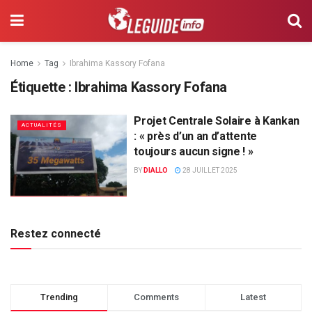
Home
Tag
Ibrahima Kassory Fofana
Étiquette :
Ibrahima Kassory Fofana
Projet Centrale Solaire à Kankan
ACTUALITÉS
: « près d’un an d’attente
toujours aucun signe ! »
BY
DIALLO
28 JUILLET 2025
Restez connecté
Trending
Comments
Latest