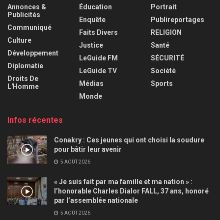
Annonces &
Éducation
Portrait
Publicités
Enquête
Publireportages
Communiqué
Faits Divers
RELIGION
Culture
Justice
Santé
Développement
LeGuide FM
SÉCURITÉ
Diplomatie
LeGuide TV
Société
Droits De
Médias
Sports
L'Homme
Monde
Infos récentes
Conakry : Ces jeunes qui ont choisi la soudure
pour bâtir leur avenir
5 AOÛT 2026
« Je suis fait par ma famille et ma nation » :
l’honorable Charles Dialor FALL, 37 ans, honoré
par l’assemblée nationale
5 AOÛT 2026