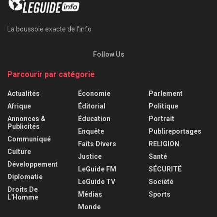
La boussole exacte de l'info
Follow Us
Parcourir par catégorie
Actualités
Économie
Parlement
Afrique
Éditorial
Politique
Annonces &
Éducation
Portrait
Publicités
Enquête
Publireportages
Communiqué
Faits Divers
RELIGION
Culture
Justice
Santé
Développement
LeGuide FM
SÉCURITÉ
Diplomatie
LeGuide TV
Société
Droits De
Médias
Sports
L'Homme
Monde