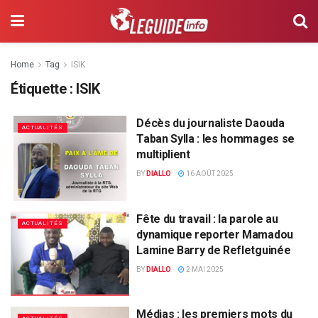
Home
Tag
ISIK
Étiquette :
ISIK
Décès du journaliste Daouda
ACTUALITÉS
Taban Sylla : les hommages se
multiplient
BY
DIALLO
16 AOÛT 2025
Fête du travail : la parole au
ACTUALITÉS
dynamique reporter Mamadou
Lamine Barry de Refletguinée
BY
DIALLO
2 MAI 2025
Médias : les premiers mots du