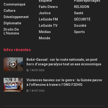
Enquête
Publireportages
Communiqué
Faits Divers
RELIGION
Culture
Justice
Santé
Développement
LeGuide FM
SÉCURITÉ
Diplomatie
LeGuide TV
Société
Droits De
Médias
Sports
L'Homme
Monde
Infos récentes
Boké-Gaoual : sur la route nationale, un pont
hors d’usage paralyse tout un axe économique
7 AOÛT 2026
Violences basées sur le genre : la Guinée passe
à l’offensive à travers l’ONG F2DHG
7 AOÛT 2026