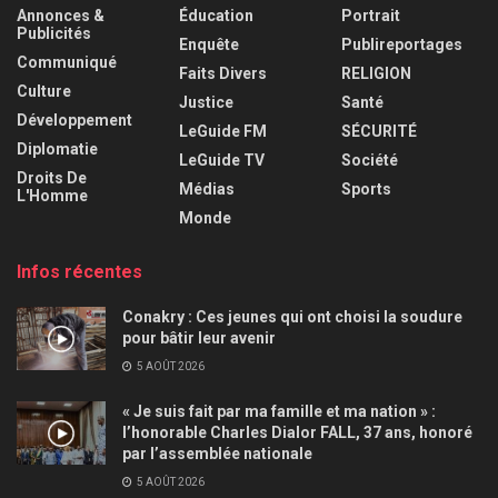
Annonces &
Éducation
Portrait
Publicités
Enquête
Publireportages
Communiqué
Faits Divers
RELIGION
Culture
Justice
Santé
Développement
LeGuide FM
SÉCURITÉ
Diplomatie
LeGuide TV
Société
Droits De
Médias
Sports
L'Homme
Monde
Infos récentes
Conakry : Ces jeunes qui ont choisi la soudure
pour bâtir leur avenir
5 AOÛT 2026
« Je suis fait par ma famille et ma nation » :
l’honorable Charles Dialor FALL, 37 ans, honoré
par l’assemblée nationale
5 AOÛT 2026