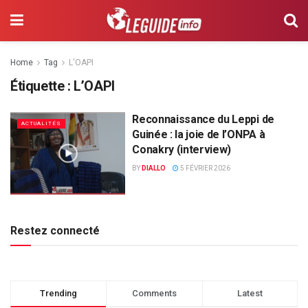
Home
Tag
L'OAPI
Étiquette :
L’OAPI
Reconnaissance du Leppi de
ACTUALITÉS
Guinée : la joie de l’ONPA à
Conakry (interview)
BY
DIALLO
5 FÉVRIER 2026
Restez connecté
Trending
Comments
Latest