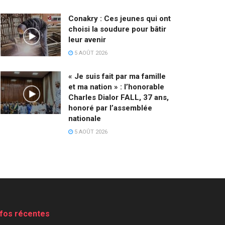
Conakry : Ces jeunes qui ont
choisi la soudure pour bâtir
leur avenir
5 AOÛT 2026
« Je suis fait par ma famille
et ma nation » : l’honorable
Charles Dialor FALL, 37 ans,
honoré par l’assemblée
nationale
5 AOÛT 2026
nfos récentes