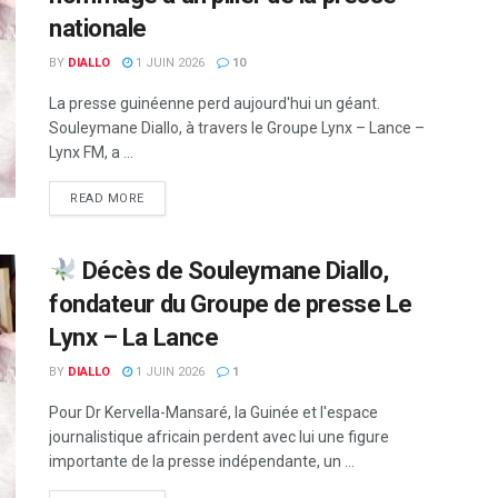
nationale
BY
DIALLO
1 JUIN 2026
10
La presse guinéenne perd aujourd'hui un géant.
Souleymane Diallo, à travers le Groupe Lynx – Lance –
Lynx FM, a ...
READ MORE
Décès de Souleymane Diallo,
fondateur du Groupe de presse Le
Lynx – La Lance
BY
DIALLO
1 JUIN 2026
1
Pour Dr Kervella-Mansaré, la Guinée et l'espace
journalistique africain perdent avec lui une figure
importante de la presse indépendante, un ...