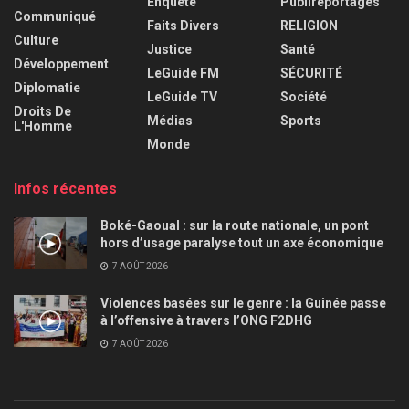
Enquête
Publireportages
Communiqué
Faits Divers
RELIGION
Culture
Justice
Santé
Développement
LeGuide FM
SÉCURITÉ
Diplomatie
LeGuide TV
Société
Droits De
Médias
Sports
L'Homme
Monde
Infos récentes
Boké-Gaoual : sur la route nationale, un pont
hors d’usage paralyse tout un axe économique
7 AOÛT 2026
Violences basées sur le genre : la Guinée passe
à l’offensive à travers l’ONG F2DHG
7 AOÛT 2026