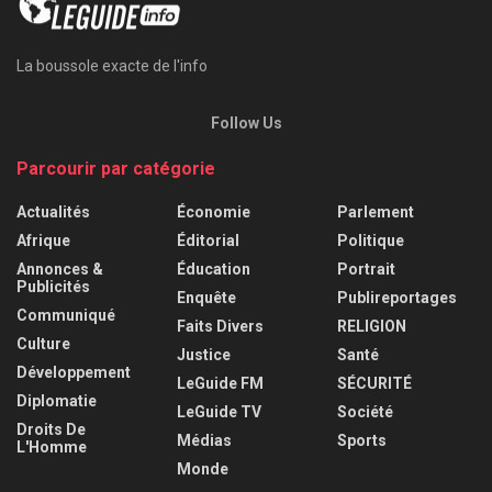
La boussole exacte de l'info
Follow Us
Parcourir par catégorie
Actualités
Économie
Parlement
Afrique
Éditorial
Politique
Annonces &
Éducation
Portrait
Publicités
Enquête
Publireportages
Communiqué
Faits Divers
RELIGION
Culture
Justice
Santé
Développement
LeGuide FM
SÉCURITÉ
Diplomatie
LeGuide TV
Société
Droits De
Médias
Sports
L'Homme
Monde