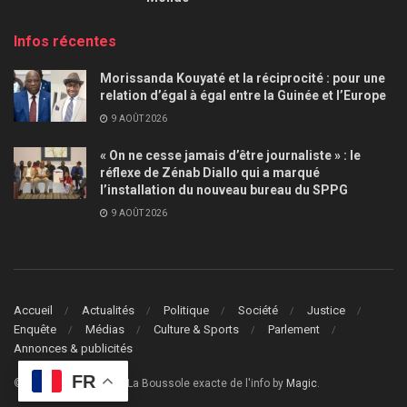
Infos récentes
Morissanda Kouyaté et la réciprocité : pour une
relation d’égal à égal entre la Guinée et l’Europe
9 AOÛT 2026
« On ne cesse jamais d’être journaliste » : le
réflexe de Zénab Diallo qui a marqué
l’installation du nouveau bureau du SPPG
9 AOÛT 2026
Accueil
Actualités
Politique
Société
Justice
Enquête
Médias
Culture & Sports
Parlement
Annonces & publicités
FR
© 2024
Le Guide Info
- La Boussole exacte de l'info by
Magic
.