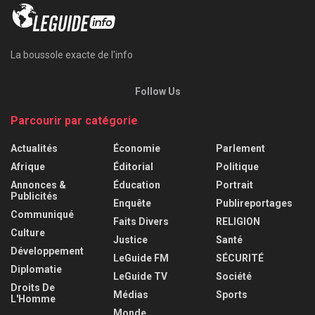
La boussole exacte de l'info
Follow Us
Parcourir par catégorie
Actualités
Économie
Parlement
Afrique
Éditorial
Politique
Annonces &
Éducation
Portrait
Publicités
Enquête
Publireportages
Communiqué
Faits Divers
RELIGION
Culture
Justice
Santé
Développement
LeGuide FM
SÉCURITÉ
Diplomatie
LeGuide TV
Société
Droits De
Médias
Sports
L'Homme
Monde