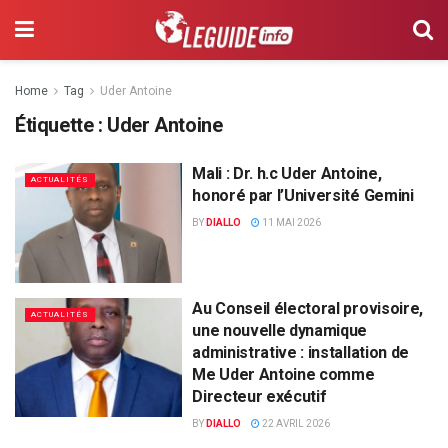
Home
Tag
Uder Antoine
Étiquette :
Uder Antoine
Mali : Dr. h.c Uder Antoine,
ACTUALITÉS
honoré par l’Université Gemini
BY
DIALLO
11 MAI 2026
Au Conseil électoral provisoire,
ACTUALITÉS
une nouvelle dynamique
administrative : installation de
Me Uder Antoine comme
Directeur exécutif
BY
DIALLO
22 AVRIL 2026